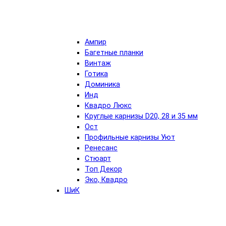
Ампир
Багетные планки
Винтаж
Готика
Доминика
Инд
Квадро Люкс
Круглые карнизы D20, 28 и 35 мм
Ост
Профильные карнизы Уют
Ренесанс
Стюарт
Топ Декор
Эко, Квадро
ШиК