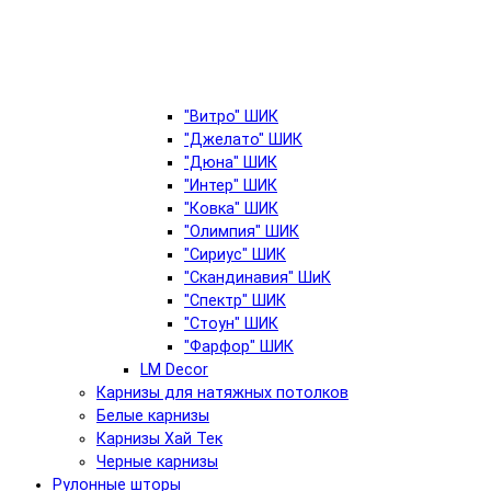
"Витро" ШИК
"Джелато" ШИК
"Дюна" ШИК
"Интер" ШИК
"Ковка" ШИК
"Олимпия" ШИК
"Сириус" ШИК
"Скандинавия" ШиК
"Спектр" ШИК
"Стоун" ШИК
"Фарфор" ШИК
LM Decor
Карнизы для натяжных потолков
Белые карнизы
Карнизы Хай Тек
Черные карнизы
Рулонные шторы