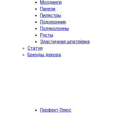
Молдинги
Панели
Пилястры
Подоконник
Полуколонны
Русты
Эластичная шпатлёвка
Статуя
Бренды декора
Перфект Плюс