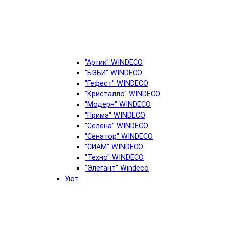
"Артик" WINDECO
"БЭБИ" WINDECO
"Гефест" WINDECO
"Кристалло" WINDECO
"Модерн" WINDECO
"Прима" WINDECO
"Селена" WINDECO
"Сенатор" WINDECO
"СИАМ" WINDECO
"Техно" WINDECO
"Элегант" Windeco
Уют