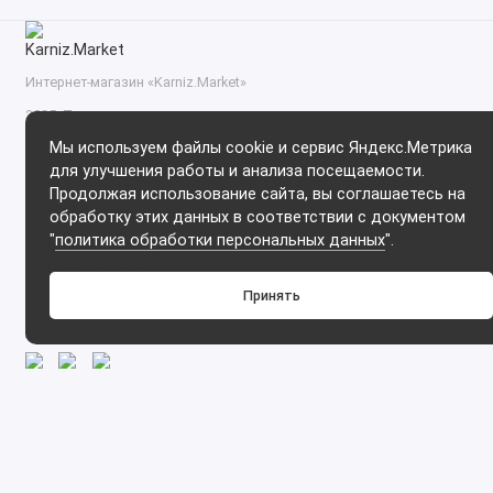
Интернет-магазин «Karniz.Market»
2025. При копировании материалов прямая ссылка на
https://karniz.market обязательна!
Мы используем файлы cookie и сервис Яндекс.Метрика
для улучшения работы и анализа посещаемости.
Продолжая использование сайта, вы соглашаетесь на
ПОДДЕРЖКА
обработку этих данных в соответствии с документом
"
политика обработки персональных данных
".
8 (499) 714 74 06
8 (977) 987 29 15
С 09.00 до 20.00 Без выходных и перерывов
Принять
Мы в сети