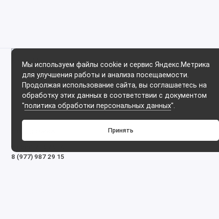
Мы используем файлы cookie и сервис Яндекс.Метрика
для улучшения работы и анализа посещаемости.
Интернет-магазин «Karniz.Market»
Продолжая использование сайта, вы соглашаетесь на
2025. При копировании материалов прямая ссылка на
обработку этих данных в соответствии с документом
https://karniz.market обязательна!
"
политика обработки персональных данных
".
Принять
ПОДДЕРЖКА
8 (499) 714 74 06
8 (977) 987 29 15
С 09.00 до 20.00 Без выходных и перерывов
Мы в сети