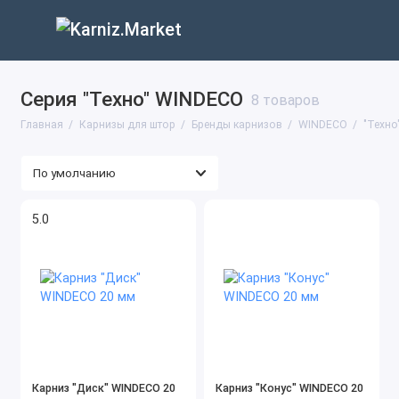
Серия "Техно" WINDECO
8 товаров
Главная
Карнизы для штор
Бренды карнизов
WINDECO
"Техно
5.0
Карниз "Диск" WINDECO 20
Карниз "Конус" WINDECO 20