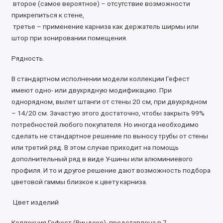
второе (самое вероятное) – отсутствие возможности
прикрепиться к стене,
третье – применение карниза как держатель ширмы или
штор при зонировании помещения.
Рядность.
В стандартном исполнении модели коллекции Гефест
имеют одно- или двухрядную модификацию. При
однорядном, вылет штанги от стены 20 см, при двухрядном
– 14/20 см. Зачастую этого достаточно, чтобы закрыть 99%
потребностей любого покупателя. Но иногда необходимо
сделать не стандартное решение по выносу трубы от стены
или третий ряд. В этом случае приходит на помощь
дополнительный ряд в виде У-шины или алюминиевого
профиля. И то и другое решение дают возможность подбора
цветовой гаммы близкое к цвету карниза.
Цвет изделий
Коллекция Гефест (Виндеко), представлена в 7