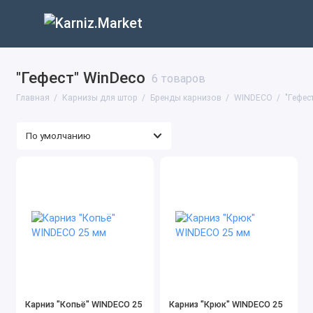
"Гефест" WinDeco
6 товаров
Главная
Карнизы для штор
Бренды карнизов
WINDECO
"Гефес
Карниз "Копьё" WINDECO 25
Карниз "Крюк" WINDECO 25