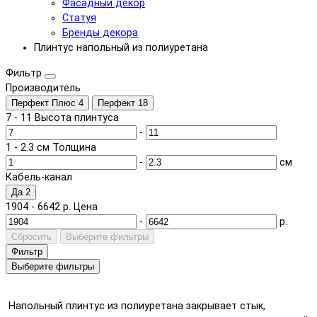
Фасадный декор
Статуя
Бренды декора
Плинтус напольный из полиуретана
Фильтр
Производитель
Перфект Плюс
4
Перфект
18
7
-
11
Высота плинтуса
-
1
-
2.3
см
Толщина
-
см
Кабель-канал
Да
2
1904
-
6642
р.
Цена
-
р.
Сбросить
Выберите фильтры
Фильтр
Выберите фильтры
Напольный плинтус из полиуретана закрывает стык,