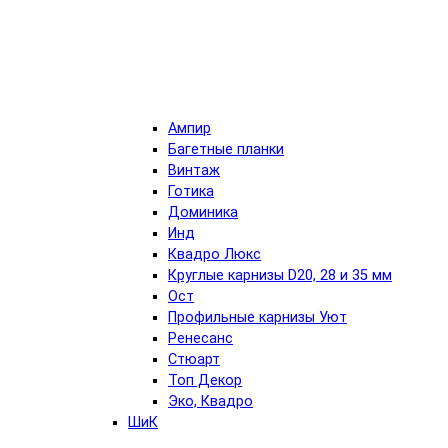
Ампир
Багетные планки
Винтаж
Готика
Доминика
Инд
Квадро Люкс
Круглые карнизы D20, 28 и 35 мм
Ост
Профильные карнизы Уют
Ренесанс
Стюарт
Топ Декор
Эко, Квадро
ШиК