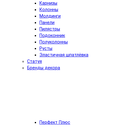
Карнизы
Колонны
Молдинги
Панели
Пилястры
Подоконник
Полуколонны
Русты
Эластичная шпатлёвка
Статуя
Бренды декора
Перфект Плюс