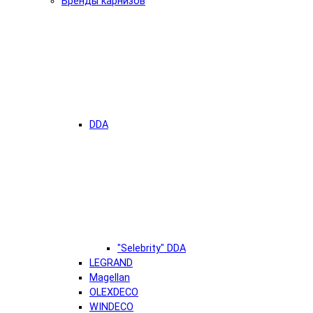
Бренды карнизов
DDA
"Selebrity" DDA
LEGRAND
Magellan
OLEXDECO
WINDECO