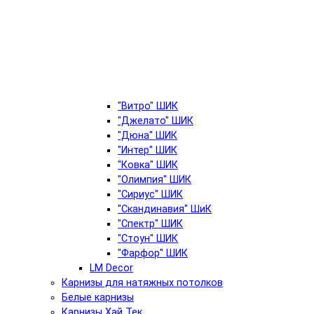
"Витро" ШИК
"Джелато" ШИК
"Дюна" ШИК
"Интер" ШИК
"Ковка" ШИК
"Олимпия" ШИК
"Сириус" ШИК
"Скандинавия" ШиК
"Спектр" ШИК
"Стоун" ШИК
"Фарфор" ШИК
LM Decor
Карнизы для натяжных потолков
Белые карнизы
Карнизы Хай Тек