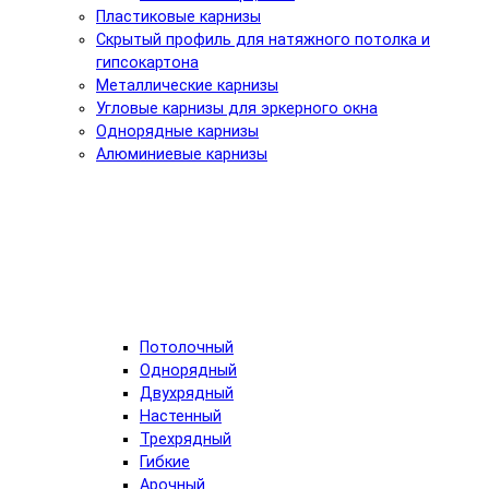
Пластиковые карнизы
Скрытый профиль для натяжного потолка и
гипсокартона
Металлические карнизы
Угловые карнизы для эркерного окна
Однорядные карнизы
Алюминиевые карнизы
Потолочный
Однорядный
Двухрядный
Настенный
Трехрядный
Гибкие
Арочный