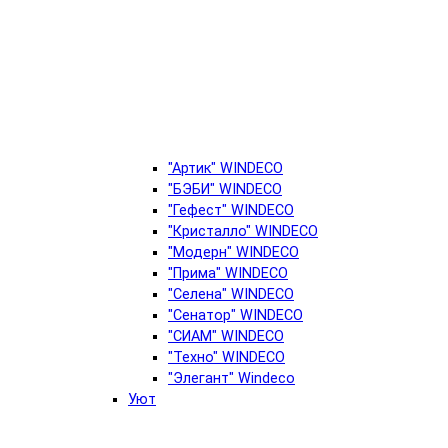
"Артик" WINDECO
"БЭБИ" WINDECO
"Гефест" WINDECO
"Кристалло" WINDECO
"Модерн" WINDECO
"Прима" WINDECO
"Селена" WINDECO
"Сенатор" WINDECO
"СИАМ" WINDECO
"Техно" WINDECO
"Элегант" Windeco
Уют