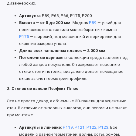
дизайнерских.
Артикулы:
P89, P63, P66, P175, P200.
Высота — от 5 до 200 мм.
Модель
P89
— узкий для
невысоких потолков или малогабаритных комнат.
P175
— широкий, под массивный интерьер или для
скрытия зазоров у пола.
Длина всех напольных планок — 2 000 мм.
Потолочные карнизы
в коллекции представлены под
любой запрос покупателя. Он закрывает неровные
стыки стен и потолка, визуально делает помещение
выше за счет геометрии профиля.
2. Стеновые панели Перфект Плюс
Это не просто декор, а объемные 3D-панели для акцентных
стен. В отличие от гипсовых аналогов, они легкие и не пылят
при монтаже.
Артикулы в линейке:
P119
,
P121
,
P122
,
P123
. Все
модели с разной геометрией: волны, соты, ромбы,