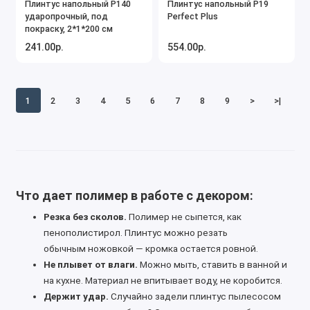
Плинтус напольный P140
Плинтус напольный P19
ударопрочный, под
Perfect Plus
покраску, 2*1*200 см
241.00р.
554.00р.
1
2
3
4
5
6
7
8
9
>
>|
Что дает полимер в работе с декором:
Резка без сколов.
Полимер не сыпется, как
пенополистирол. Плинтус можно резать
обычным ножовкой — кромка остается ровной.
Не плывет от влаги.
Можно мыть, ставить в ванной и
на кухне. Материал не впитывает воду, не коробится.
Держит удар.
Случайно задели плинтус пылесосом