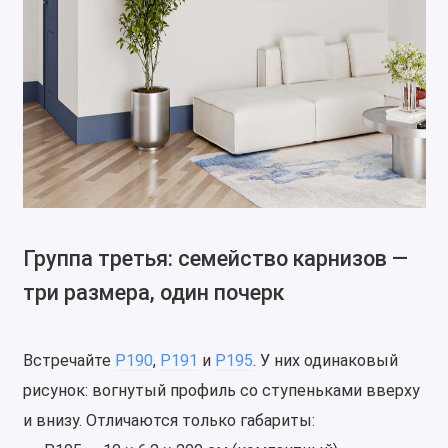
Группа третья: семейство карнизов —
три размера, один почерк
Встречайте
P190
,
P191
и
P195
. У них одинаковый
рисунок: вогнутый профиль со ступеньками вверху
и внизу. Отличаются только габариты: