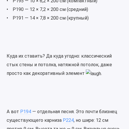
• P195 — 10 × 6,2 × 200 см (компактный)
• P190 — 12 × 7,2 × 200 см (средний)
• P191 — 14 × 7,8 × 200 см (крупный)
Куда их ставить? Да куда угодно: классический
стык стены и потолка, натяжной потолок, даже
просто как декоративный элемент
.
А вот
P194
— отдельная песня. Это почти близнец
существующего карниза
P224
, но шире: 12 см
против 9 см. Высота та же — 9 см. Визуально очень