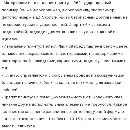
- Материалом изготовления плинтуса P68 - ударопрочный
полимер (он же дюрополимер, дюропрофиль, экополимер,
фитополимер и т.д.). Экологичный и безопасный, долговечный, не
подвержен усадке, ударопрочный. Инертный к запахам и
водостойкий, подходит для установки на кухнях, в ванной и
душевой.
- Изначально плинтус Perfect Plus P68 представлен в белом цвете,
однако легко окрашиваются в цвет красками, не содержащими
растворителей - алкидными, акриловыми, водоэмульсионными и
т.д..
- Плинтус справляется и с сокрытием проводов и коммуникаций
благодаря наличию кабель-каналов, то есть мест для закладки
кабелей.
- Крепят плинтуса с помощью монтажного и стыковочного клея,
никакие другие дополнительные элементы не требуются. Нужное
количество клея легко рассчитывается по следующей формуле:
- для монтажного клея - 1 тюбик на 10-15 м. пог. в зависимости от
высоты плинтуса,