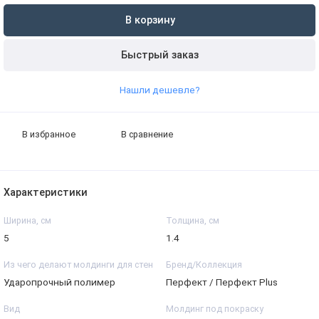
В корзину
Быстрый заказ
Нашли дешевле?
В избранное
В сравнение
Характеристики
Ширина, см
Толщина, см
5
1.4
Из чего делают молдинги для стен
Бренд/Коллекция
Ударопрочный полимер
Перфект / Перфект Plus
Вид
Молдинг под покраску