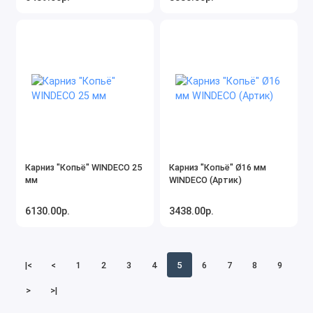
Карниз "Копьё" WINDECO 25
Карниз "Копьё" Ø16 мм
мм
WINDECO (Артик)
6130.00р.
3438.00р.
|<
<
1
2
3
4
5
6
7
8
9
>
>|