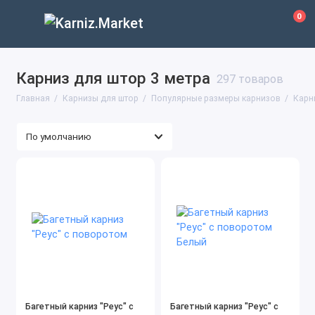
0
Карниз для штор 3 метра
297 товаров
Главная
Карнизы для штор
Популярные размеры карнизов
Карн
Багетный карниз "Реус" с
Багетный карниз "Реус" с