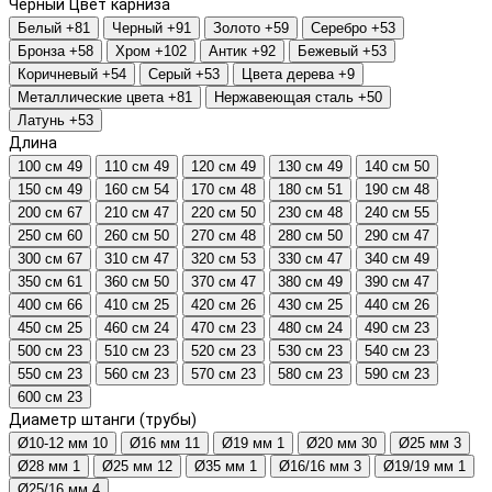
Черный
Цвет карниза
Белый
+81
Черный
+91
Золото
+59
Серебро
+53
Бронза
+58
Хром
+102
Антик
+92
Бежевый
+53
Коричневый
+54
Серый
+53
Цвета дерева
+9
Металлические цвета
+81
Нержавеющая сталь
+50
Латунь
+53
Длина
100 см
49
110 см
49
120 см
49
130 см
49
140 см
50
150 см
49
160 см
54
170 см
48
180 см
51
190 см
48
200 см
67
210 см
47
220 см
50
230 см
48
240 см
55
250 см
60
260 см
50
270 см
48
280 см
50
290 см
47
300 см
67
310 см
47
320 см
53
330 см
47
340 см
49
350 см
61
360 см
50
370 см
47
380 см
49
390 см
47
400 см
66
410 см
25
420 см
26
430 см
25
440 см
26
450 см
25
460 см
24
470 см
23
480 см
24
490 см
23
500 см
23
510 см
23
520 см
23
530 см
23
540 см
23
550 см
23
560 см
23
570 см
23
580 см
23
590 см
23
600 см
23
Диаметр штанги (трубы)
Ø10-12 мм
10
Ø16 мм
11
Ø19 мм
1
Ø20 мм
30
Ø25 мм
3
Ø28 мм
1
Ø25 мм
12
Ø35 мм
1
Ø16/16 мм
3
Ø19/19 мм
1
Ø25/16 мм
4