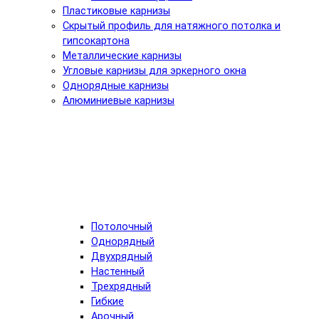
Пластиковые карнизы
Скрытый профиль для натяжного потолка и
гипсокартона
Металлические карнизы
Угловые карнизы для эркерного окна
Однорядные карнизы
Алюминиевые карнизы
Потолочный
Однорядный
Двухрядный
Настенный
Трехрядный
Гибкие
Арочный