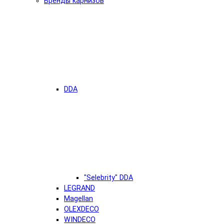
Бренды карнизов
DDA
"Selebrity" DDA
LEGRAND
Magellan
OLEXDECO
WINDECO