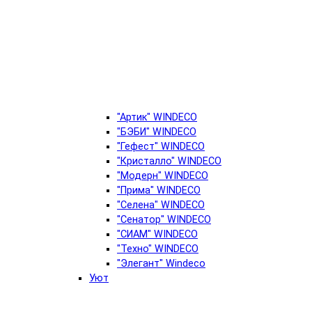
"Артик" WINDECO
"БЭБИ" WINDECO
"Гефест" WINDECO
"Кристалло" WINDECO
"Модерн" WINDECO
"Прима" WINDECO
"Селена" WINDECO
"Сенатор" WINDECO
"СИАМ" WINDECO
"Техно" WINDECO
"Элегант" Windeco
Уют