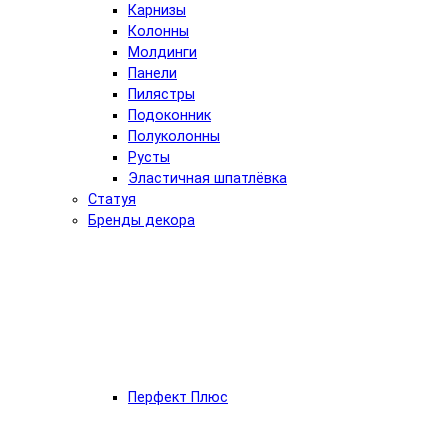
Карнизы
Колонны
Молдинги
Панели
Пилястры
Подоконник
Полуколонны
Русты
Эластичная шпатлёвка
Статуя
Бренды декора
Перфект Плюс