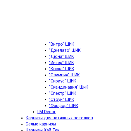
"Витро" ШИК
"Джелато" ШИК
"Дюна" ШИК
"Интер" ШИК
"Ковка" ШИК
"Олимпия" ШИК
"Сириус" ШИК
"Скандинавия" ШиК
"Спектр" ШИК
"Стоун" ШИК
"Фарфор" ШИК
LM Decor
Карнизы для натяжных потолков
Белые карнизы
Карнизы Хай Тек