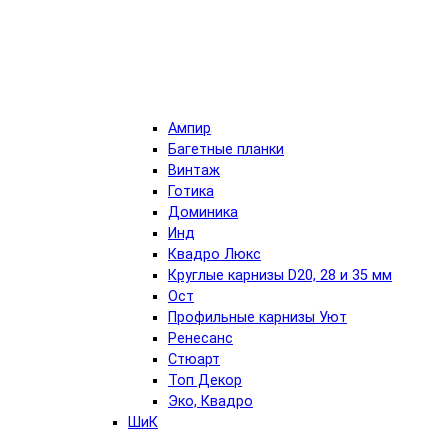
Ампир
Багетные планки
Винтаж
Готика
Доминика
Инд
Квадро Люкс
Круглые карнизы D20, 28 и 35 мм
Ост
Профильные карнизы Уют
Ренесанс
Стюарт
Топ Декор
Эко, Квадро
ШиК