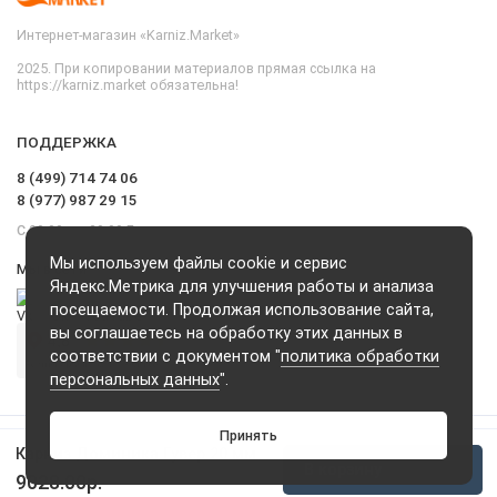
Интернет-магазин «Karniz.Market»
2025. При копировании материалов прямая ссылка на
https://karniz.market обязательна!
ПОДДЕРЖКА
8 (499) 714 74 06
8 (977) 987 29 15
С 09.00 до 20.00 Без выходных и перерывов
Мы используем файлы cookie и сервис
Мы в сети
Яндекс.Метрика для улучшения работы и анализа
посещаемости. Продолжая использование сайта,
вы соглашаетесь на обработку этих данных в
соответствии с документом "
политика обработки
персональных данных
".
Принять
Карниз Доминика Гувер 20 мм
В корзину
9028.00р.