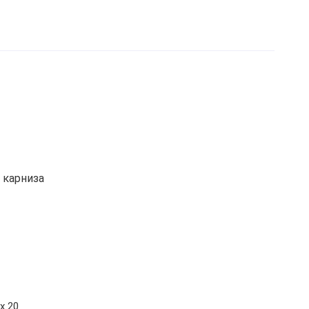
 карниза
х 20