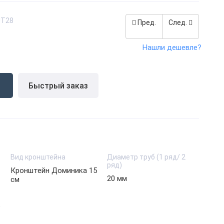
UT28
Пред.
След.
Нашли дешевле?
.
Быстрый заказ
Вид кронштейна
Диаметр труб (1 ряд/ 2
ряд)
Кронштейн Доминика 15
20 мм
см
е