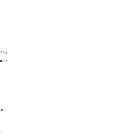
ость
ные
ры,
ет