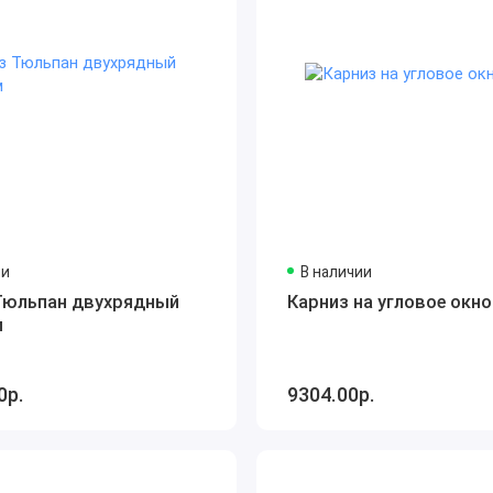
ии
В наличии
Тюльпан двухрядный
Карниз на угловое окно
м
0р.
9304.00р.