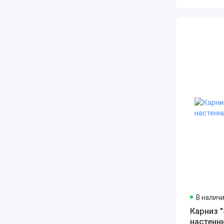
В налич
Карниз 
настенн