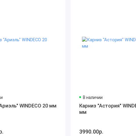
ии
В наличии
"Ариэль" WINDECO 20 мм
Карниз "Астория" WIND
мм
р.
3990.00р.