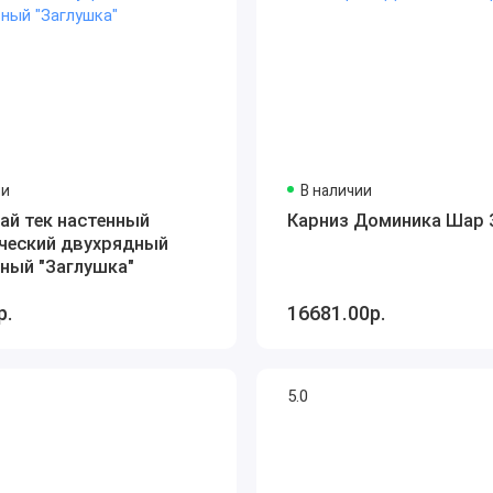
ии
В наличии
ай тек настенный
Карниз Доминика Шар 
ческий двухрядный
ный "Заглушка"
р.
16681.00р.
5.0