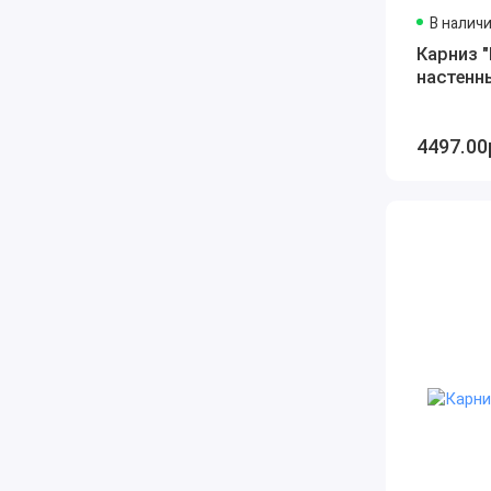
В налич
Карниз 
настенн
4497.00