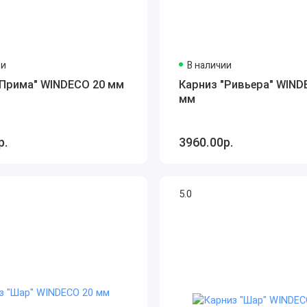
ии
В наличии
"Прима" WINDECO 20 мм
Карниз "Ривьера" WIND
мм
р.
3960.00р.
5.0