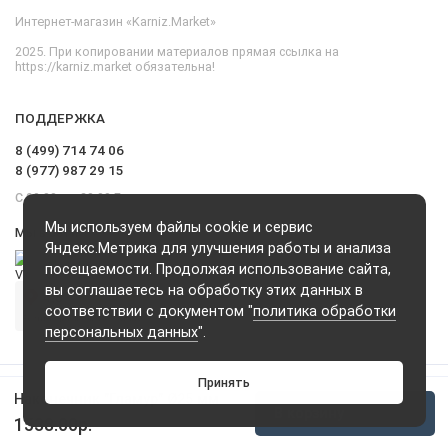
Интернет-магазин «Karniz.Market»
2025. При копировании материалов прямая ссылка на
https://karniz.market обязательна!
ПОДДЕРЖКА
8 (499) 714 74 06
8 (977) 987 29 15
С 09.00 до 20.00 Без выходных и перерывов
Мы используем файлы cookie и сервис
Мы в сети
Яндекс.Метрика для улучшения работы и анализа
посещаемости. Продолжая использование сайта,
вы соглашаетесь на обработку этих данных в
соответствии с документом "
политика обработки
персональных данных
".
Принять
Наконечник "Гламур" Ø25 мм
В корзину
1538.00р.