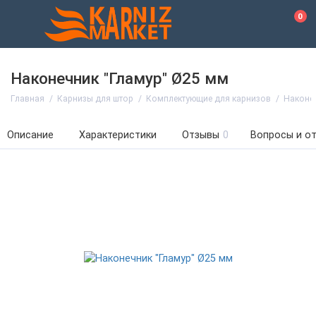
0
Наконечник "Гламур" Ø25 мм
Главная
Карнизы для штор
Комплектующие для карнизов
Наконе
Описание
Характеристики
Отзывы
0
Вопросы и о