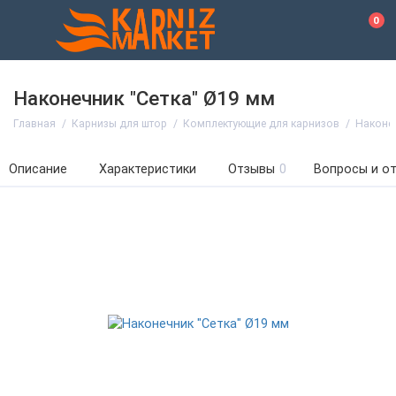
0
Наконечник "Сетка" Ø19 мм
Главная
Карнизы для штор
Комплектующие для карнизов
Наконе
Описание
Характеристики
Отзывы
0
Вопросы и о