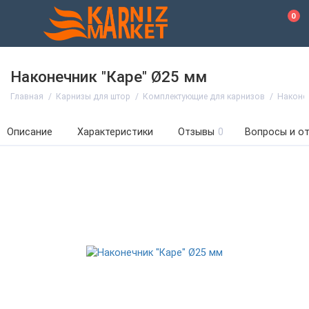
0
Наконечник "Каре" Ø25 мм
Главная
Карнизы для штор
Комплектующие для карнизов
Наконе
Описание
Характеристики
Отзывы
0
Вопросы и о