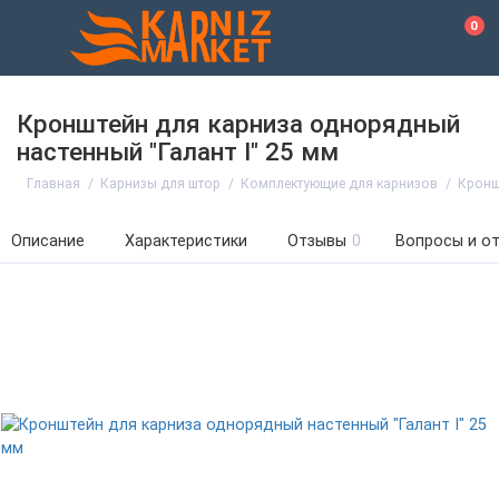
0
Кронштейн для карниза однорядный
настенный "Галант I" 25 мм
Главная
Карнизы для штор
Комплектующие для карнизов
Кронш
Описание
Характеристики
Отзывы
0
Вопросы и о