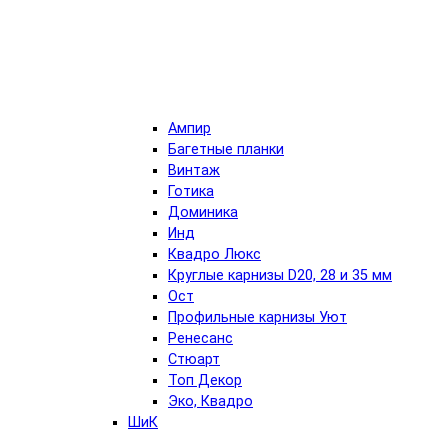
Ампир
Багетные планки
Винтаж
Готика
Доминика
Инд
Квадро Люкс
Круглые карнизы D20, 28 и 35 мм
Ост
Профильные карнизы Уют
Ренесанс
Стюарт
Топ Декор
Эко, Квадро
ШиК