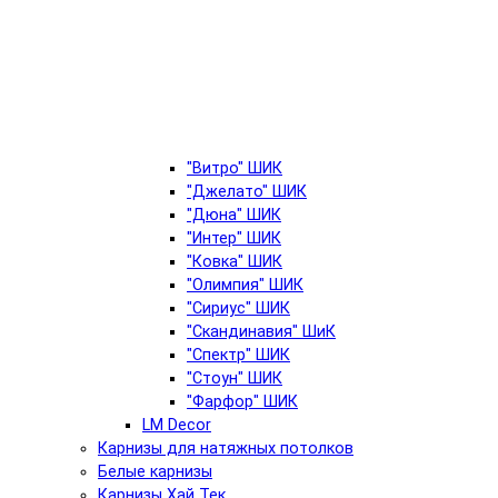
"Витро" ШИК
"Джелато" ШИК
"Дюна" ШИК
"Интер" ШИК
"Ковка" ШИК
"Олимпия" ШИК
"Сириус" ШИК
"Скандинавия" ШиК
"Спектр" ШИК
"Стоун" ШИК
"Фарфор" ШИК
LM Decor
Карнизы для натяжных потолков
Белые карнизы
Карнизы Хай Тек