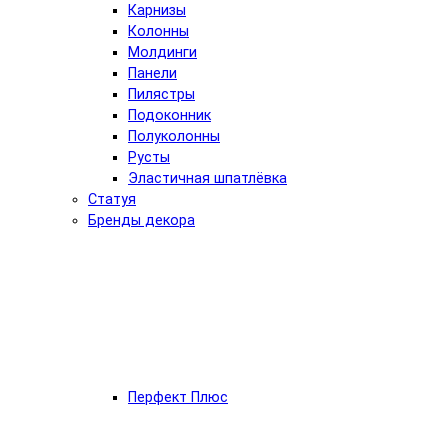
Карнизы
Колонны
Молдинги
Панели
Пилястры
Подоконник
Полуколонны
Русты
Эластичная шпатлёвка
Статуя
Бренды декора
Перфект Плюс