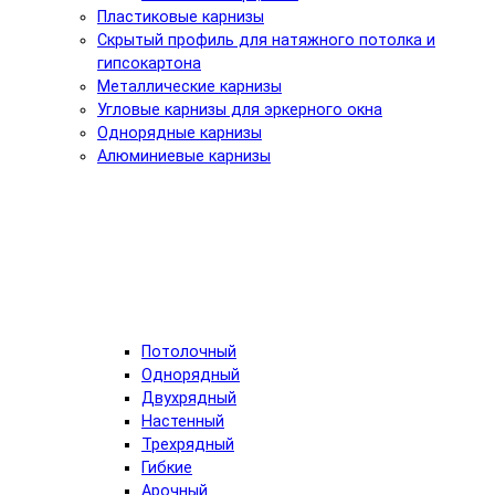
Пластиковые карнизы
Скрытый профиль для натяжного потолка и
гипсокартона
Металлические карнизы
Угловые карнизы для эркерного окна
Однорядные карнизы
Алюминиевые карнизы
Потолочный
Однорядный
Двухрядный
Настенный
Трехрядный
Гибкие
Арочный