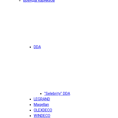
Бренды карнизов
DDA
"Selebrity" DDA
LEGRAND
Magellan
OLEXDECO
WINDECO