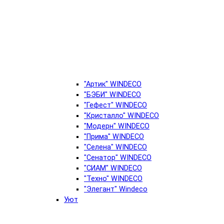
"Артик" WINDECO
"БЭБИ" WINDECO
"Гефест" WINDECO
"Кристалло" WINDECO
"Модерн" WINDECO
"Прима" WINDECO
"Селена" WINDECO
"Сенатор" WINDECO
"СИАМ" WINDECO
"Техно" WINDECO
"Элегант" Windeco
Уют