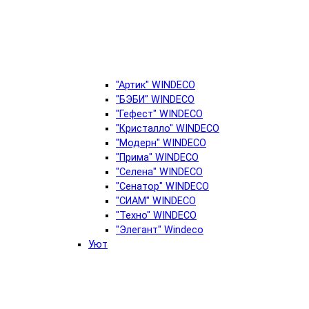
"Артик" WINDECO
"БЭБИ" WINDECO
"Гефест" WINDECO
"Кристалло" WINDECO
"Модерн" WINDECO
"Прима" WINDECO
"Селена" WINDECO
"Сенатор" WINDECO
"СИАМ" WINDECO
"Техно" WINDECO
"Элегант" Windeco
Уют