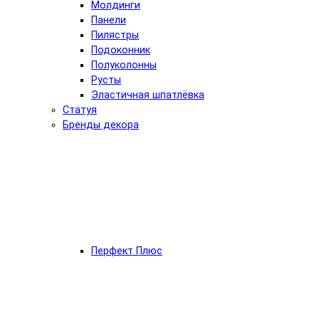
Молдинги
Панели
Пилястры
Подоконник
Полуколонны
Русты
Эластичная шпатлёвка
Статуя
Бренды декора
Перфект Плюс