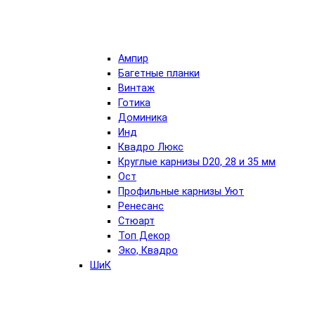
Ампир
Багетные планки
Винтаж
Готика
Доминика
Инд
Квадро Люкс
Круглые карнизы D20, 28 и 35 мм
Ост
Профильные карнизы Уют
Ренесанс
Стюарт
Топ Декор
Эко, Квадро
ШиК