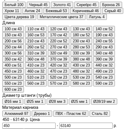
Белый
100
Черный
45
Золото
41
Серебро
45
Бронза
26
Хром
11
Антик
24
Бежевый
53
Коричневый
46
Серый
40
Цвета дерева
19
Металлические цвета
37
Латунь
4
Длина
100 см
43
110 см
43
120 см
43
130 см
43
140 см
52
150 см
43
160 см
53
170 см
42
180 см
52
190 см
43
200 см
56
210 см
43
220 см
52
230 см
43
240 см
55
250 см
44
260 см
52
270 см
43
280 см
53
290 см
43
300 см
56
310 см
39
320 см
49
330 см
39
340 см
48
350 см
42
360 см
48
370 см
39
380 см
48
390 см
39
400 см
51
410 см
23
420 см
32
430 см
23
440 см
32
450 см
23
460 см
32
470 см
23
480 см
32
490 см
23
500 см
23
510 см
23
520 см
23
530 см
23
540 см
23
550 см
23
560 см
23
570 см
23
580 см
23
590 см
23
600 см
23
Диаметр штанги (трубы)
Ø16 мм
1
Ø25 мм
1
Ø28 мм
3
Ø25 мм
1
Ø28/19 мм
2
Материал карниза
Алюминий
97
Дерево
1
ПВХ - Пластик
62
Сталь
82
450
-
63140
р.
Цена
-
р.