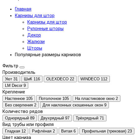
Главная
Карнизы для штор
Карнизы для штор
Рулонные шторы
Декор
Жалюзи
Шторы
Популярные размеры карнизов
Фильтр
Производитель
Уют
31
ШиК
116
OLEXDECO
22
WINDECO
112
LM Decor
9
Крепление
Настенное
105
Потолочное
105
На пластиковое окно
2
Без сверления
2
Для наклонных скошенных окон
9
Количество рядов
Однорядный
89
Двухрядный
97
Трёхрядный
71
Вид трубы или профиля
Гладкая
12
Рифлёная
2
Витая
6
Профильная (трековая)
23
Цвет карниза