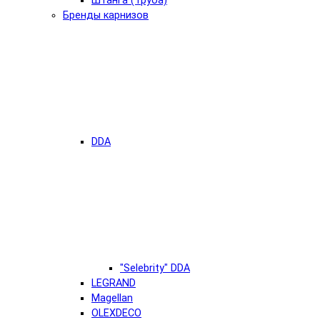
Штанга (Труба)
Бренды карнизов
DDA
"Selebrity" DDA
LEGRAND
Magellan
OLEXDECO