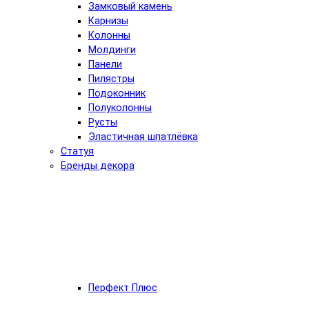
Замковый камень
Карнизы
Колонны
Молдинги
Панели
Пилястры
Подоконник
Полуколонны
Русты
Эластичная шпатлёвка
Статуя
Бренды декора
Перфект Плюс