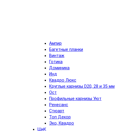
Ампир
Багетные планки
Винтаж
Готика
Доминика
Инд
Квадро Люкс
Круглые карнизы D20, 28 и 35 мм
Ост
Профильные карнизы Уют
Ренесанс
Стюарт
Топ Декор
Эко, Квадро
ШиК