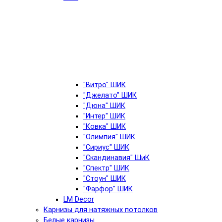
"Витро" ШИК
"Джелато" ШИК
"Дюна" ШИК
"Интер" ШИК
"Ковка" ШИК
"Олимпия" ШИК
"Сириус" ШИК
"Скандинавия" ШиК
"Спектр" ШИК
"Стоун" ШИК
"Фарфор" ШИК
LM Decor
Карнизы для натяжных потолков
Белые карнизы