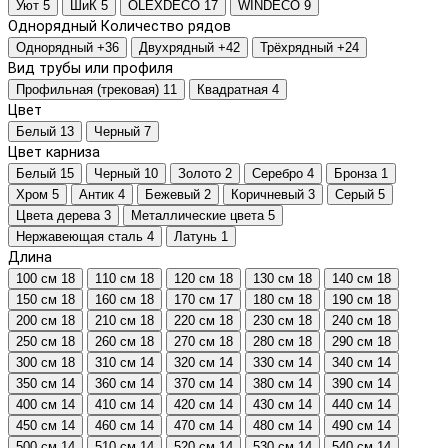
Уют
5
ШиК
5
OLEXDECO
17
WINDECO
9
Однорядный
Количество рядов
Однорядный
+36
Двухрядный
+42
Трёхрядный
+24
Вид трубы или профиля
Профильная (трековая)
11
Квадратная
4
Цвет
Белый
13
Черный
7
Цвет карниза
Белый
15
Черный
10
Золото
2
Серебро
4
Бронза
1
Хром
5
Антик
4
Бежевый
2
Коричневый
3
Серый
5
Цвета дерева
3
Металлические цвета
5
Нержавеющая сталь
4
Латунь
1
Длина
100 см
18
110 см
18
120 см
18
130 см
18
140 см
18
150 см
18
160 см
18
170 см
17
180 см
18
190 см
18
200 см
18
210 см
18
220 см
18
230 см
18
240 см
18
250 см
18
260 см
18
270 см
18
280 см
18
290 см
18
300 см
18
310 см
14
320 см
14
330 см
14
340 см
14
350 см
14
360 см
14
370 см
14
380 см
14
390 см
14
400 см
14
410 см
14
420 см
14
430 см
14
440 см
14
450 см
14
460 см
14
470 см
14
480 см
14
490 см
14
500 см
14
510 см
14
520 см
14
530 см
14
540 см
14