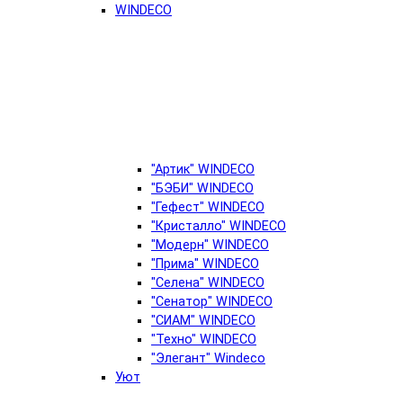
WINDECO
"Артик" WINDECO
"БЭБИ" WINDECO
"Гефест" WINDECO
"Кристалло" WINDECO
"Модерн" WINDECO
"Прима" WINDECO
"Селена" WINDECO
"Сенатор" WINDECO
"СИАМ" WINDECO
"Техно" WINDECO
"Элегант" Windeco
Уют