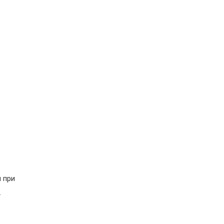
 при
.