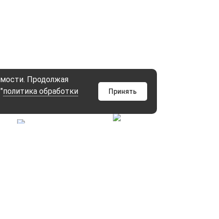
емости. Продолжая
"
политика обработки
Принять
Индивидуальные
Установка
модели под
- монтаж
заказ