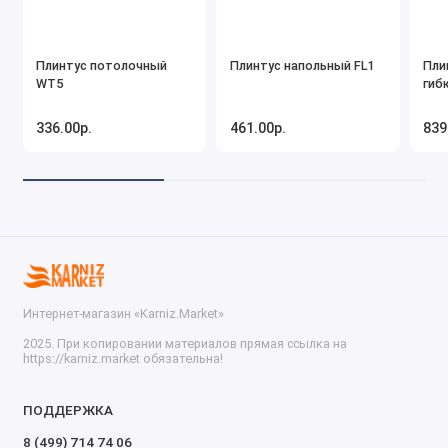
Плинтус потолочный
Плинтус напольный FL1
Пли
WT5
гибк
336.00р.
461.00р.
839
Интернет-магазин «Karniz.Market»
2025. При копировании материалов прямая ссылка на
https://karniz.market обязательна!
ПОДДЕРЖКА
8 (499) 714 74 06