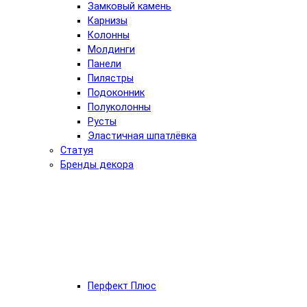
Замковый камень
Карнизы
Колонны
Молдинги
Панели
Пилястры
Подоконник
Полуколонны
Русты
Эластичная шпатлёвка
Статуя
Бренды декора
Перфект Плюс