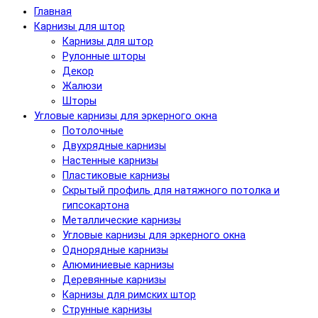
Главная
Карнизы для штор
Карнизы для штор
Рулонные шторы
Декор
Жалюзи
Шторы
Угловые карнизы для эркерного окна
Потолочные
Двухрядные карнизы
Настенные карнизы
Пластиковые карнизы
Скрытый профиль для натяжного потолка и
гипсокартона
Металлические карнизы
Угловые карнизы для эркерного окна
Однорядные карнизы
Алюминиевые карнизы
Деревянные карнизы
Карнизы для римских штор
Струнные карнизы