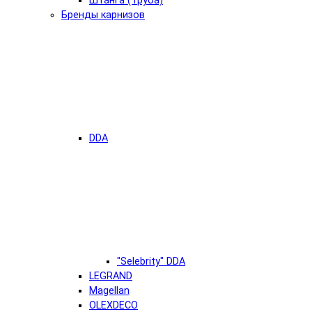
Штанга (Труба)
Бренды карнизов
DDA
"Selebrity" DDA
LEGRAND
Magellan
OLEXDECO