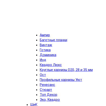
Ампир
Багетные планки
Винтаж
Готика
Доминика
Инд
Квадро Люкс
Круглые карнизы D20, 28 и 35 мм
Ост
Профильные карнизы Уют
Ренесанс
Стюарт
Топ Декор
Эко, Квадро
ШиК