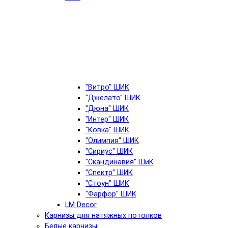
"Витро" ШИК
"Джелато" ШИК
"Дюна" ШИК
"Интер" ШИК
"Ковка" ШИК
"Олимпия" ШИК
"Сириус" ШИК
"Скандинавия" ШиК
"Спектр" ШИК
"Стоун" ШИК
"Фарфор" ШИК
LM Decor
Карнизы для натяжных потолков
Белые карнизы