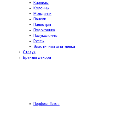
Карнизы
Колонны
Молдинги
Панели
Пилястры
Подоконник
Полуколонны
Русты
Эластичная шпатлёвка
Статуя
Бренды декора
Перфект Плюс