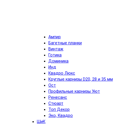
Ампир
Багетные планки
Винтаж
Готика
Доминика
Инд
Квадро Люкс
Круглые карнизы D20, 28 и 35 мм
Ост
Профильные карнизы Уют
Ренесанс
Стюарт
Топ Декор
Эко, Квадро
ШиК