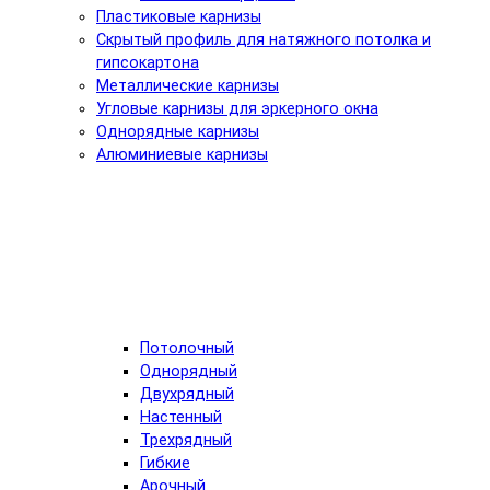
Пластиковые карнизы
Скрытый профиль для натяжного потолка и
гипсокартона
Металлические карнизы
Угловые карнизы для эркерного окна
Однорядные карнизы
Алюминиевые карнизы
Потолочный
Однорядный
Двухрядный
Настенный
Трехрядный
Гибкие
Арочный