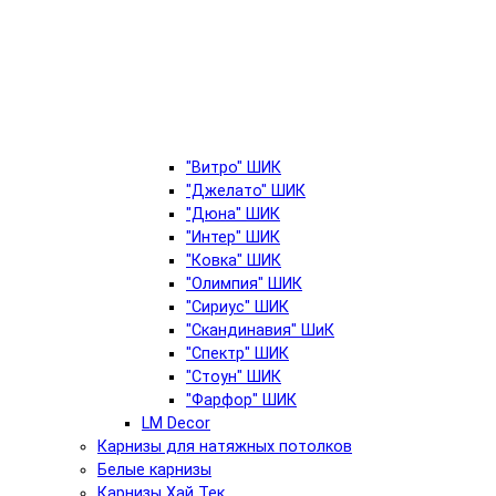
"Витро" ШИК
"Джелато" ШИК
"Дюна" ШИК
"Интер" ШИК
"Ковка" ШИК
"Олимпия" ШИК
"Сириус" ШИК
"Скандинавия" ШиК
"Спектр" ШИК
"Стоун" ШИК
"Фарфор" ШИК
LM Decor
Карнизы для натяжных потолков
Белые карнизы
Карнизы Хай Тек