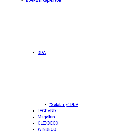
Бренды карнизов
DDA
"Selebrity" DDA
LEGRAND
Magellan
OLEXDECO
WINDECO