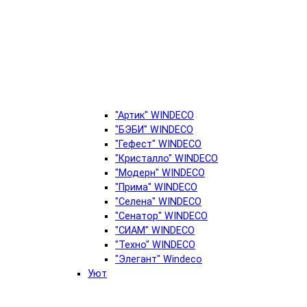
"Артик" WINDECO
"БЭБИ" WINDECO
"Гефест" WINDECO
"Кристалло" WINDECO
"Модерн" WINDECO
"Прима" WINDECO
"Селена" WINDECO
"Сенатор" WINDECO
"СИАМ" WINDECO
"Техно" WINDECO
"Элегант" Windeco
Уют