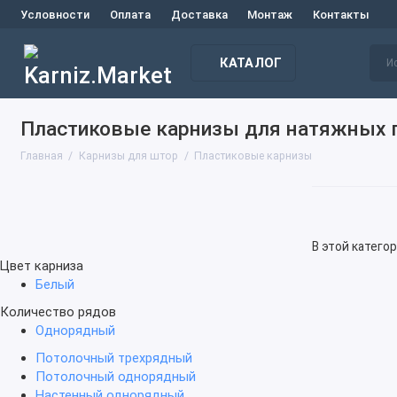
Условности
Оплата
Доставка
Монтаж
Контакты
КАТАЛОГ
Пластиковые карнизы для натяжных 
Главная
Карнизы для штор
Пластиковые карнизы
В этой катего
Цвет карниза
Белый
Количество рядов
Однорядный
Потолочный трехрядный
Потолочный однорядный
Настенный однорядный