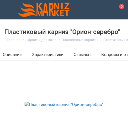
0
Пластиковый карниз "Орион-серебро"
Главная
Карнизы для штор
Пластиковые карнизы
Пластиковый к
Описание
Характеристики
Отзывы
0
Вопросы и о