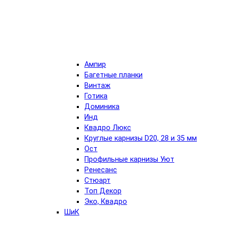
Ампир
Багетные планки
Винтаж
Готика
Доминика
Инд
Квадро Люкс
Круглые карнизы D20, 28 и 35 мм
Ост
Профильные карнизы Уют
Ренесанс
Стюарт
Топ Декор
Эко, Квадро
ШиК