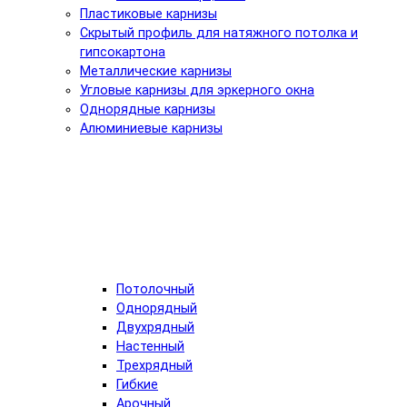
Пластиковые карнизы
Скрытый профиль для натяжного потолка и
гипсокартона
Металлические карнизы
Угловые карнизы для эркерного окна
Однорядные карнизы
Алюминиевые карнизы
Потолочный
Однорядный
Двухрядный
Настенный
Трехрядный
Гибкие
Арочный