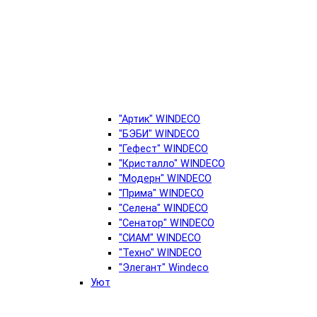
"Артик" WINDECO
"БЭБИ" WINDECO
"Гефест" WINDECO
"Кристалло" WINDECO
"Модерн" WINDECO
"Прима" WINDECO
"Селена" WINDECO
"Сенатор" WINDECO
"СИАМ" WINDECO
"Техно" WINDECO
"Элегант" Windeco
Уют