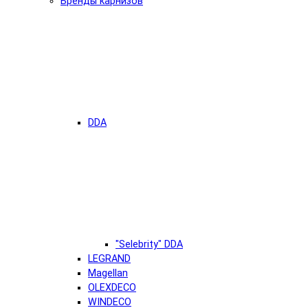
Бренды карнизов
DDA
"Selebrity" DDA
LEGRAND
Magellan
OLEXDECO
WINDECO