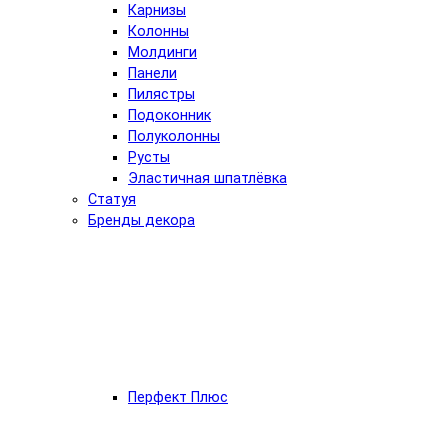
Карнизы
Колонны
Молдинги
Панели
Пилястры
Подоконник
Полуколонны
Русты
Эластичная шпатлёвка
Статуя
Бренды декора
Перфект Плюс