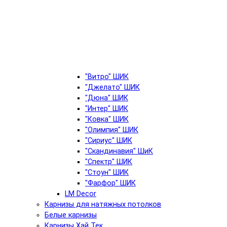
"Витро" ШИК
"Джелато" ШИК
"Дюна" ШИК
"Интер" ШИК
"Ковка" ШИК
"Олимпия" ШИК
"Сириус" ШИК
"Скандинавия" ШиК
"Спектр" ШИК
"Стоун" ШИК
"Фарфор" ШИК
LM Decor
Карнизы для натяжных потолков
Белые карнизы
Карнизы Хай Тек