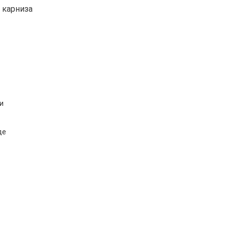
 карниза
и
де