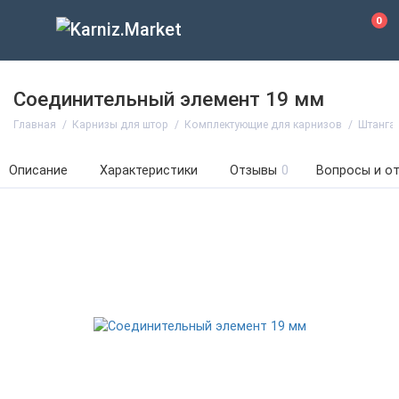
0
Соединительный элемент 19 мм
Главная
Карнизы для штор
Комплектующие для карнизов
Штанга 
Описание
Характеристики
Отзывы
0
Вопросы и о