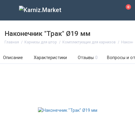
0
Наконечник "Трак" Ø19 мм
Главная
Карнизы для штор
Комплектующие для карнизов
Наконе
Описание
Характеристики
Отзывы
0
Вопросы и о