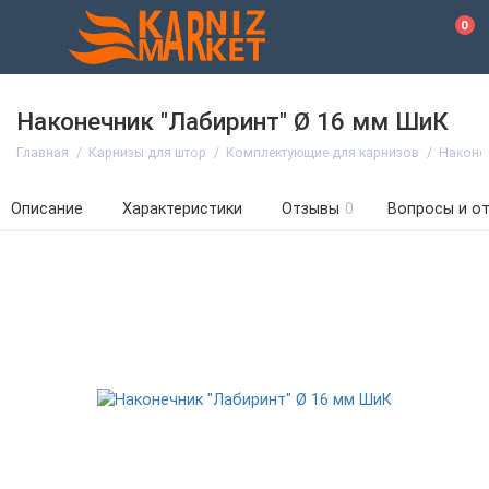
0
Наконечник "Лабиринт" Ø 16 мм ШиК
Главная
Карнизы для штор
Комплектующие для карнизов
Наконе
Описание
Характеристики
Отзывы
0
Вопросы и о