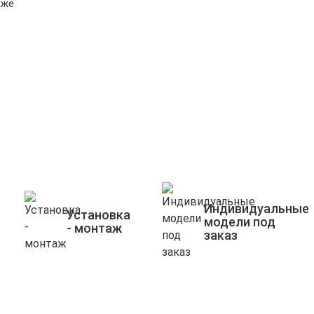
кже
Индивидуальные
Установка
модели под
- монтаж
заказ