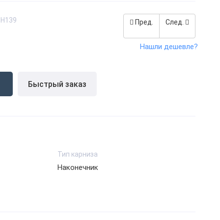
SH139
Пред.
След.
Нашли дешевле?
Быстрый заказ
Тип карниза
Наконечник