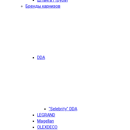
Штанга (Труба)
Бренды карнизов
DDA
"Selebrity" DDA
LEGRAND
Magellan
OLEXDECO