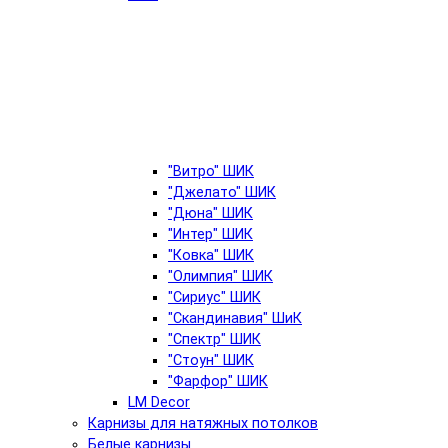
"Витро" ШИК
"Джелато" ШИК
"Дюна" ШИК
"Интер" ШИК
"Ковка" ШИК
"Олимпия" ШИК
"Сириус" ШИК
"Скандинавия" ШиК
"Спектр" ШИК
"Стоун" ШИК
"Фарфор" ШИК
LM Decor
Карнизы для натяжных потолков
Белые карнизы