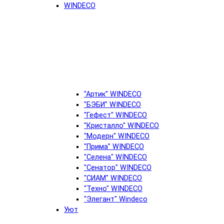
WINDECO
"Артик" WINDECO
"БЭБИ" WINDECO
"Гефест" WINDECO
"Кристалло" WINDECO
"Модерн" WINDECO
"Прима" WINDECO
"Селена" WINDECO
"Сенатор" WINDECO
"СИАМ" WINDECO
"Техно" WINDECO
"Элегант" Windeco
Уют