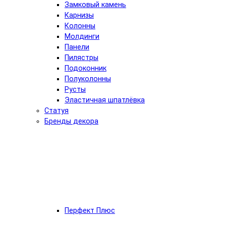
Замковый камень
Карнизы
Колонны
Молдинги
Панели
Пилястры
Подоконник
Полуколонны
Русты
Эластичная шпатлёвка
Статуя
Бренды декора
Перфект Плюс