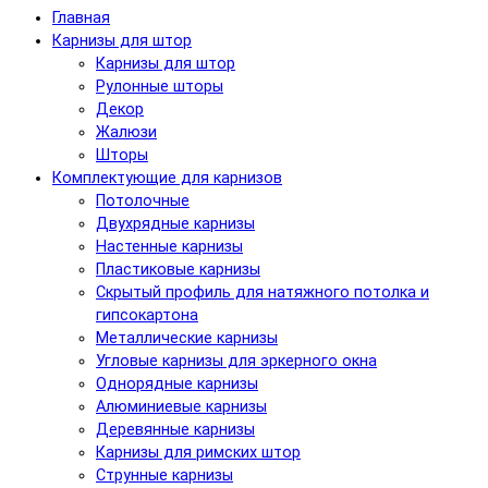
Главная
Карнизы для штор
Карнизы для штор
Рулонные шторы
Декор
Жалюзи
Шторы
Комплектующие для карнизов
Потолочные
Двухрядные карнизы
Настенные карнизы
Пластиковые карнизы
Скрытый профиль для натяжного потолка и
гипсокартона
Металлические карнизы
Угловые карнизы для эркерного окна
Однорядные карнизы
Алюминиевые карнизы
Деревянные карнизы
Карнизы для римских штор
Струнные карнизы