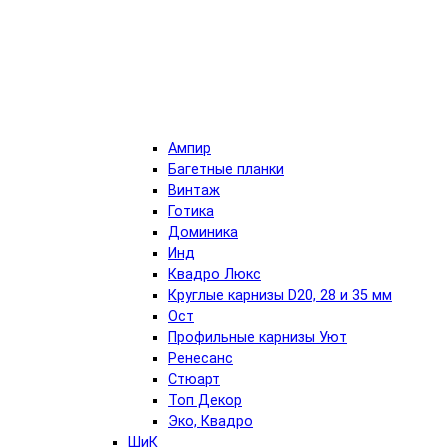
Ампир
Багетные планки
Винтаж
Готика
Доминика
Инд
Квадро Люкс
Круглые карнизы D20, 28 и 35 мм
Ост
Профильные карнизы Уют
Ренесанс
Стюарт
Топ Декор
Эко, Квадро
ШиК