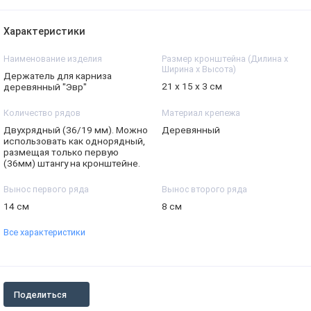
Характеристики
Наименование изделия
Размер кронштейна (Дилина х
Ширина х Высота)
Держатель для карниза
21 х 15 х 3 см
деревянный "Эвр"
Количество рядов
Материал крепежа
Двухрядный (36/19 мм). Можно
Деревянный
использовать как однорядный,
размещая только первую
(36мм) штангу на кронштейне.
Вынос первого ряда
Вынос второго ряда
14 см
8 см
Все характеристики
Поделиться