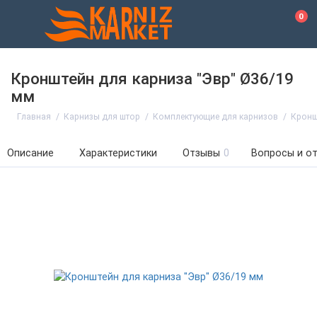
0
Кронштейн для карниза "Эвр" Ø36/19
мм
Главная
Карнизы для штор
Комплектующие для карнизов
Кронш
Описание
Характеристики
Отзывы
0
Вопросы и о