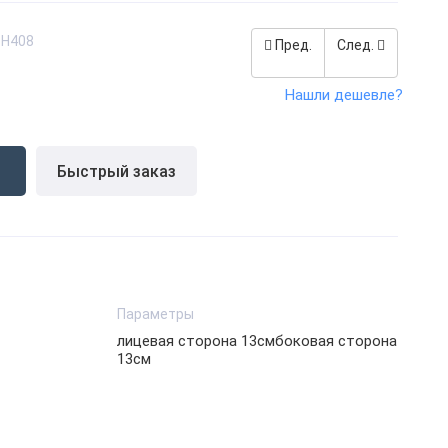
SH408
Пред.
След.
Нашли дешевле?
Быстрый заказ
Параметры
лицевая сторона 13смбоковая сторона
13см