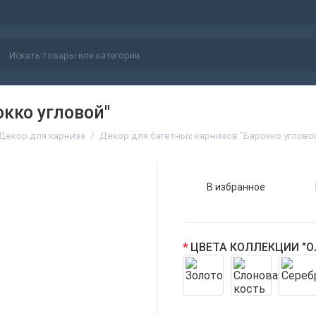
кко угловой"
Декор для карниза
Декор для багетных карнизов "Барокко углово
В избранное
ЦВЕТА КОЛЛЕКЦИИ "