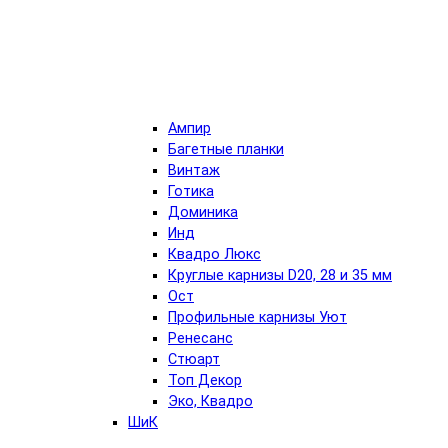
Ампир
Багетные планки
Винтаж
Готика
Доминика
Инд
Квадро Люкс
Круглые карнизы D20, 28 и 35 мм
Ост
Профильные карнизы Уют
Ренесанс
Стюарт
Топ Декор
Эко, Квадро
ШиК