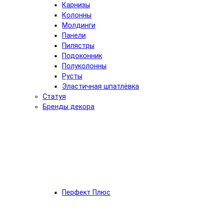
Карнизы
Колонны
Молдинги
Панели
Пилястры
Подоконник
Полуколонны
Русты
Эластичная шпатлёвка
Статуя
Бренды декора
Перфект Плюс