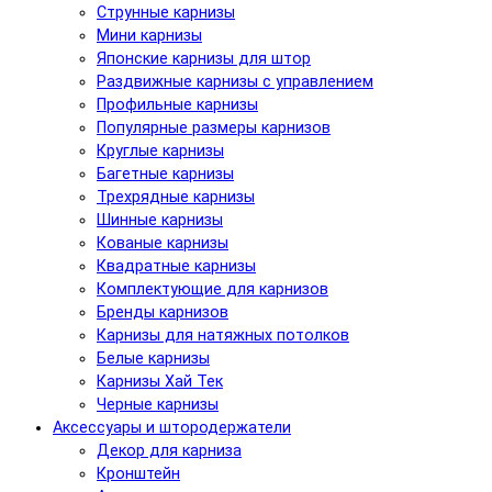
Струнные карнизы
Мини карнизы
Японские карнизы для штор
Раздвижные карнизы с управлением
Профильные карнизы
Популярные размеры карнизов
Круглые карнизы
Багетные карнизы
Трехрядные карнизы
Шинные карнизы
Кованые карнизы
Квадратные карнизы
Комплектующие для карнизов
Бренды карнизов
Карнизы для натяжных потолков
Белые карнизы
Карнизы Хай Тек
Черные карнизы
Аксессуары и штородержатели
Декор для карниза
Кронштейн