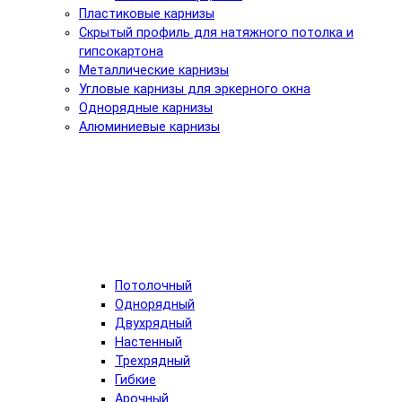
Пластиковые карнизы
Скрытый профиль для натяжного потолка и
гипсокартона
Металлические карнизы
Угловые карнизы для эркерного окна
Однорядные карнизы
Алюминиевые карнизы
Потолочный
Однорядный
Двухрядный
Настенный
Трехрядный
Гибкие
Арочный