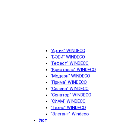
"Артик" WINDECO
"БЭБИ" WINDECO
"Гефест" WINDECO
"Кристалло" WINDECO
"Модерн" WINDECO
"Прима" WINDECO
"Селена" WINDECO
"Сенатор" WINDECO
"СИАМ" WINDECO
"Техно" WINDECO
"Элегант" Windeco
Уют