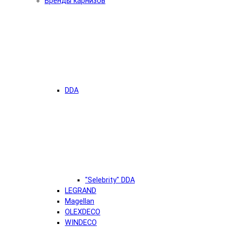
Бренды карнизов
DDA
"Selebrity" DDA
LEGRAND
Magellan
OLEXDECO
WINDECO