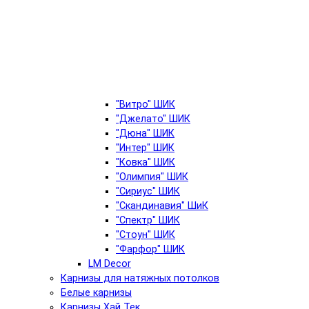
"Витро" ШИК
"Джелато" ШИК
"Дюна" ШИК
"Интер" ШИК
"Ковка" ШИК
"Олимпия" ШИК
"Сириус" ШИК
"Скандинавия" ШиК
"Спектр" ШИК
"Стоун" ШИК
"Фарфор" ШИК
LM Decor
Карнизы для натяжных потолков
Белые карнизы
Карнизы Хай Тек