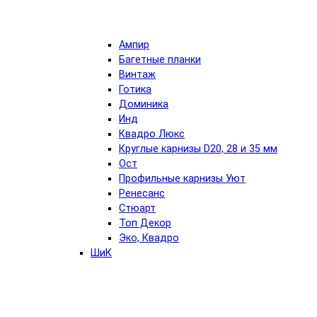
Ампир
Багетные планки
Винтаж
Готика
Доминика
Инд
Квадро Люкс
Круглые карнизы D20, 28 и 35 мм
Ост
Профильные карнизы Уют
Ренесанс
Стюарт
Топ Декор
Эко, Квадро
ШиК