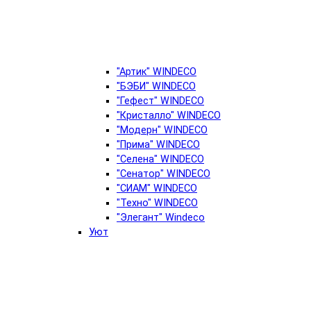
"Артик" WINDECO
"БЭБИ" WINDECO
"Гефест" WINDECO
"Кристалло" WINDECO
"Модерн" WINDECO
"Прима" WINDECO
"Селена" WINDECO
"Сенатор" WINDECO
"СИАМ" WINDECO
"Техно" WINDECO
"Элегант" Windeco
Уют