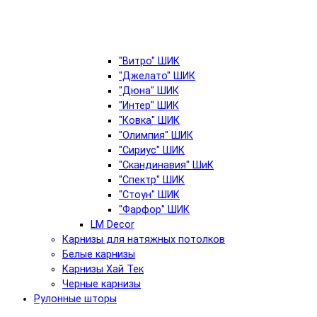
"Витро" ШИК
"Джелато" ШИК
"Дюна" ШИК
"Интер" ШИК
"Ковка" ШИК
"Олимпия" ШИК
"Сириус" ШИК
"Скандинавия" ШиК
"Спектр" ШИК
"Стоун" ШИК
"Фарфор" ШИК
LM Decor
Карнизы для натяжных потолков
Белые карнизы
Карнизы Хай Тек
Черные карнизы
Рулонные шторы