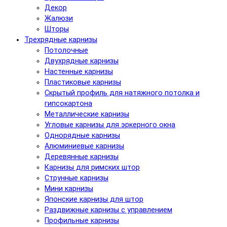
Декор
Жалюзи
Шторы
Трехрядные карнизы
Потолочные
Двухрядные карнизы
Настенные карнизы
Пластиковые карнизы
Скрытый профиль для натяжного потолка и
гипсокартона
Металлические карнизы
Угловые карнизы для эркерного окна
Однорядные карнизы
Алюминиевые карнизы
Деревянные карнизы
Карнизы для римских штор
Струнные карнизы
Мини карнизы
Японские карнизы для штор
Раздвижные карнизы с управлением
Профильные карнизы