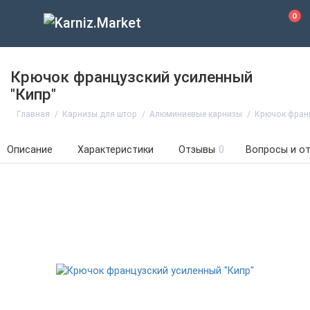
0
Крючок французский усиленный
"Кипр"
Главная
Карнизы для штор
Алюминиевые карнизы
Крючок франц
Описание
Характеристики
Отзывы
0
Вопросы и о