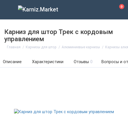
0
Карниз для штор Трек с кордовым
управлением
Главная
Карнизы для штор
Алюминиевые карнизы
Карнизы алюм
Описание
Характеристики
Отзывы
0
Вопросы и о