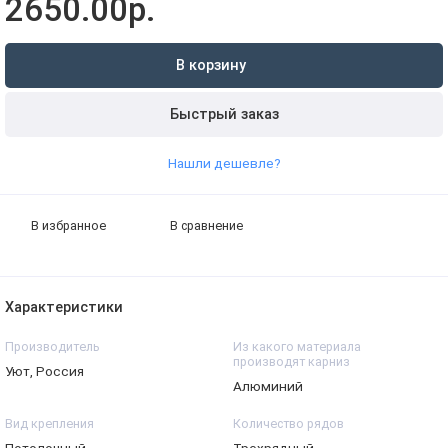
2650.00р.
В корзину
Быстрый заказ
Нашли дешевле?
В избранное
В сравнение
Характеристики
Производитель
Из какого материала
производят карниз
Уют, Россия
Алюминий
Вид крепления
Количество рядов
Потолочный
Трехрядный