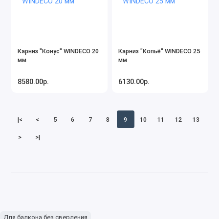
Карниз "Конус" WINDECO 20
Карниз "Копьё" WINDECO 25
мм
мм
8580.00р.
6130.00р.
|<
<
5
6
7
8
9
10
11
12
13
>
>|
Для балкона без сверления